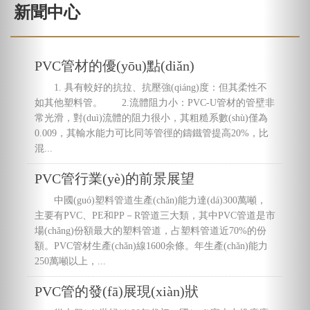
新聞中心
首頁
>
新聞中心
PVC管材的優(yōu)點(diǎn)
1. 具有較好的抗拉、抗壓強(qiáng)度：但其柔性不
如其他塑料管。 2.流體阻力小：PVC-U管材的管壁非
常光滑，對(duì)流體的阻力很小，其粗糙系數(shù)僅為
0.009，其輸水能力可比同等管徑的鑄鐵管提高20%，比
混...
PVC管行業(yè)的前景展望
中國(guó)塑料管道生產(chǎn)能力達(dá)300萬噸，
主要有PVC、PE和PP－R管道三大類，其中PVC管道是市
場(chǎng)份額最大的塑料管道，占塑料管道近70%的份
額。PVC管材生產(chǎn)線1600余條。年生產(chǎn)能力
250萬噸以上，...
PVC管的發(fā)展現(xiàn)狀