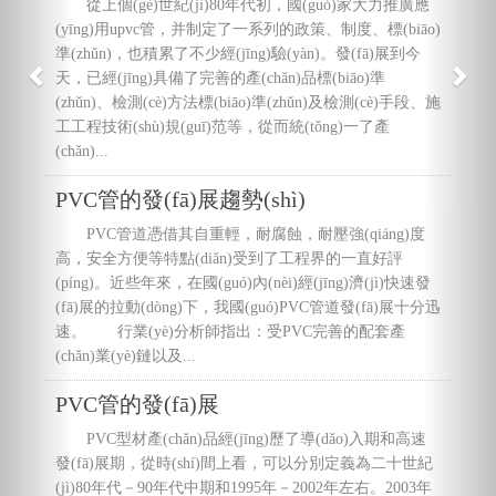
從上個(gè)世紀(jì)80年代初，國(guó)家大力推廣應
(yīng)用upvc管，并制定了一系列的政策、制度、標(biāo)
準(zhǔn)，也積累了不少經(jīng)驗(yàn)。發(fā)展到今
天，已經(jīng)具備了完善的產(chǎn)品標(biāo)準
(zhǔn)、檢測(cè)方法標(biāo)準(zhǔn)及檢測(cè)手段、施
工工程技術(shù)規(guī)范等，從而統(tǒng)一了產
(chǎn)...
PVC管的發(fā)展趨勢(shì)
PVC管道憑借其自重輕，耐腐蝕，耐壓強(qiáng)度
高，安全方便等特點(diǎn)受到了工程界的一直好評
(píng)。近些年來，在國(guó)內(nèi)經(jīng)濟(jì)快速發
(fā)展的拉動(dòng)下，我國(guó)PVC管道發(fā)展十分迅
速。 行業(yè)分析師指出：受PVC完善的配套產
(chǎn)業(yè)鏈以及...
PVC管的發(fā)展
PVC型材產(chǎn)品經(jīng)歷了導(dǎo)入期和高速
發(fā)展期，從時(shí)間上看，可以分別定義為二十世紀
(jì)80年代－90年代中期和1995年－2002年左右。2003年