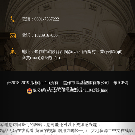
電話：0391-7567222
電話：18239167050
地址：焦作市武陟縣西陶鎮(zhèn)西陶村工業(yè)區(qū)
商貿(mào)路6號(hào)
@2018-2019 版權(quán)所有 焦作市鴻基塑膠有限公司
豫ICP備
17015525號(hào)-1
豫公網(wǎng)安備41082302411043號(hào)
感谢您访问我们的网站，您可能还对以下资源感兴趣：
精品无码在线观看-黄黄的视频-啊用力嗯轻一点h-大地资源二中文在线影